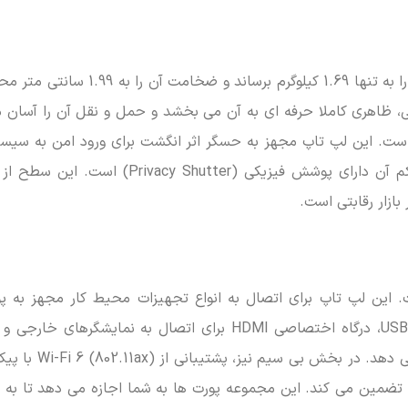
با وجود مشخصات قدرتمند، ایسوس توانسته وزن این لپ تاپ را به تنها 1.69 کیلوگرم بر
 ظاهری کاملا حرفه ای به آن می بخشد و حمل و نقل آن را آسان م
سری Expert Book، امنیت بالای آن است. این لپ تاپ مجهز به حسگر اثر انگشت برای ورود امن به
همچنین، برای حفظ حریم خصوصی در مکالمات ویدئویی، وبکم آن دارای پوشش فیزیکی (Shutter
 این لپ تاپ برای اتصال به انواع تجهیزات محیط کار مجهز به پ
متعددی است. دو پورت USB 3.2، دو پورت کاربردی USB Type-C، درگاه اختصاصی HDMI برای اتصال به نمای
پورت شبکه اترنت، نیازهای اتصال سیمی شما را کاملا پوش
سرعت و پایداری را تضمین می کند. این مجموعه پورت ها به شما اجازه می دهد تا به