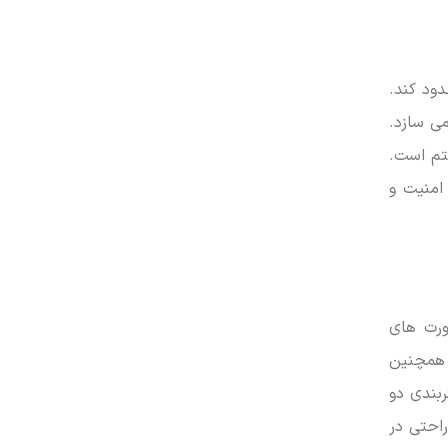
ساند و ضخامت آن را به 1.99 سانتی متر محدود کند.
ی سازد.
 سیستم است.
Privacy ) است. این سطح از امنیت و
ورت های
شگرهای خارجی و همچنین
ش می دهد. در بخش بی سیم نیز، پشتیبانی از Wi-Fi 6 (802.11ax) با پیکربندی دو
 راحتی در