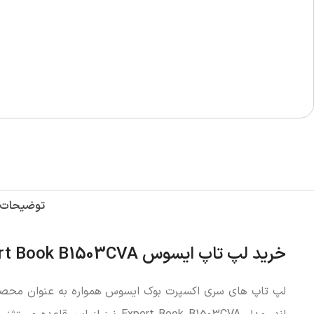
توضیحات
خرید لپ تاپ ایسوس Expert Book B1503CVA؛ شریک تجاری قدرتمند و مطمئن شما
لپ تاپ های سری اکسپرت بوک ایسوس همواره به عنوان محصولا