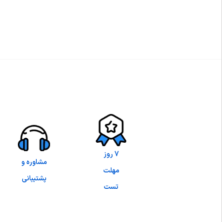
7 روز
مشاوره و
مهلت
پشتیبانی
تست