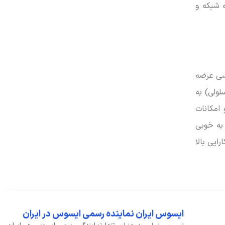
 هستید، از بابت اتصال به شبکه و
یسی عرضه
میلی متری صدا نیز برای اتصال هدفون یا میکروفون در دسترس است. عمر باتری با ظرفیت 50 وات ساعت (3 سلولی) به
و امکانات
اپ به خوبی
ایی بالا
ایسوس ایران نماینده رسمی ایسوس در ایران