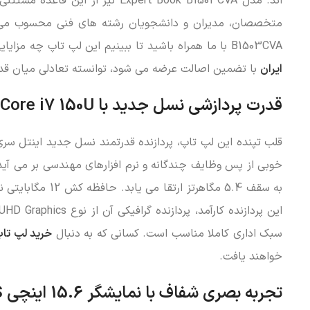
اند. مدل Expert Book B1503CVA نی
B1503CVA با ما همراه باشید تا ببینیم این لپ تاپ چه مزایایی را برای جریان کاری شما به ارمغان می آورد. این محصول که توسط
ایران
با تضمین اصالت عرضه می شود، توانسته تعادلی میان قدرت
قدرت پردازشی نسل جدید با Intel Core i7 150U
به سقف 5.4 مگاهر
سبک اداری کاملا مناسب است. کسانی که به دنبال
خرید لپ تا
خواهند یافت.
تجربه بصری شفاف با نمایشگر 15.6 اینچی IPS