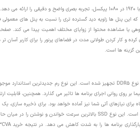
صفحه نمایش 15.6 اینچی این لپ تاپ با وضوح Full HD برابر با 1920 در 1080 پیکسل، تجربه بصری واضح و دقیقی را ارا
، چرا که این پنل ها زاویه دید گسترده تری را نسبت به پنل های معمولی 
 گروهی یا مشاهده محتوا از زوایای مختلف اهمیت پیدا می کند. صفح
ه و کار کردن طولانی مدت در فضاهای پرنور را برای کاربر آسان تر 
ین گزینه ها است.
لپ تاپ Expert Book B1503CVA با 16 گیگابایت حافظه رم از نوع DDR5 تجهیز شده است. این نوع رم جدیدترین استان
ا بر روی روانی اجرای برنامه ها تاثیر می گذارد. همچنین، قابلیت ارتق
گیگابایتی از نوع M.2 2280 NVMe PCIe 4.0 SSD نصب شده است. این نوع SSD بالاترین سرعت خواندن و نوشتن را