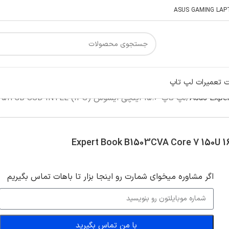
 تعمیرات لپ تاپ
لپ تاپ 15.6 اینچی ایسوس Expert Book B1503CVA Core 7 150U 16GB 512GB SSD INTEL (IPS)
اگر‌ مشاوره میخوای شمارت رو اینجا بزار تا باهات تماس بگیریم
با من تماس بگیرید