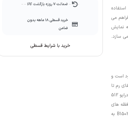
ضمانت ۷ روزه بازگشت کالا
ئه می دهد. استفاده
فراهم می
خرید قسطی ۱۸ ماهه بدون
ه نمایش
ضامن
می سازد.
خرید با شرایط قسطی
دارد موجود است و
ای رم تا
سقف خیره کننده 64 گیگابایت، اطمینان می دهد که این دستگاه برای نیازهای آتی شما نیز آماده خواهد بود. برای ذخیره سازی، یک درایو 512
 در میان حافظه های
غیرقابل تعویض ارائه می دهد و سرعت بوت شدن سیستم و بارگذاری برنامه ها را به شدت کاهش می دهد. در نتیجه خرید B1503CVA به