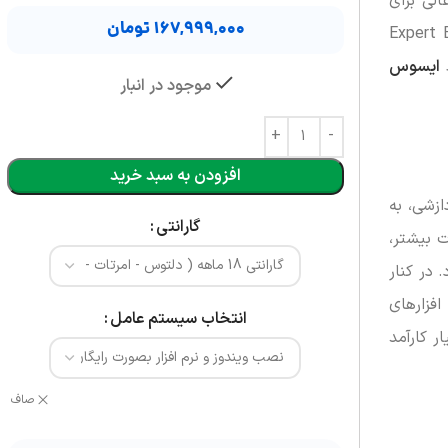
 عالی برای
۱۶۷,۹۹۹,۰۰۰
تومان
محسوب می شود. برای آشنایی بیشتر با این دستگاه و درک چرایی خرید Expert Book
ایسوس
موجود در انبار
افزودن به سبد خرید
C با مدل 150U است. این پردازنده با 10 هسته و 12 رشته پردازشی، به
گارانتی
شرایط نیاز به قدرت بیشتر،
شود. در کنار
ت و نرم افزارهای
انتخاب سیستم عامل
ر کارآمد
صاف