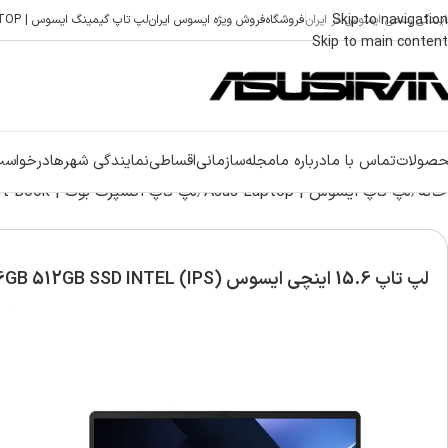
Skip to navigation
ایندگی رسمی ایسوس در ایران
فروشگاه
فروش ویژه ایسوس ایران
لپ تاپ گیمینگ ایسوس | ASUS GAMING LAPTOP
Skip to main content
صولات
تماس با ما
درباره ما
مجله
سازمانی
اقساطی
نمایندگی شهرها
درخواست
خانه
لپ تاپ ایسوس | Asus Laptop
لپ تاپ اکسپرت بوک | Asus Expert Book
لپ تاپ 15.6 اینچی ایسوس Expert Book B1503CVA Core 7 150U 16GB 512GB SSD INTEL (IPS)