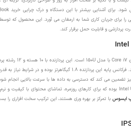
ز از این قاعده مستثنی نیست و با تکیه بر سخت افزار به روز و طراحی کاربردی، گزینه ای
متخصصان، مدیران و دانشجویان رشته های فنی 
 پردازشی و قابلیت حمل برقرار کند.
قلب تپنده این لپ تاپ، پردازنده قدرتمند نسل جدید اینتل سری ore i7
خوبی از پس وظایف چندگانه و نرم افزارهای مهندسی بر می آید. فرکانس پایه این پردازنده 1.8 گیگاهرتز بوده و در 
تز ارتقا می یابد. حافظه کش 12 مگابایتی نیز تضمین می کند که دسترسی به داده ها با سرعت بالایی انجام 
این پردازنده کارآمد، پردازنده گرافیکی آن از نوع Intel UHD Graphics بوده که برای کارهای روزمره، تماشای محتوای با کیفی
پ ایسوس
با تمرکز بر بهره وری هستند، این ترکیب سخت افزاری را بسیا