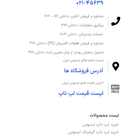
۰۲۱-۴۵۶۳۹
نوع اسلات M.2
پشتیبانی از 2242/2260/2280 PCI نسل 3
مشاوره و فروش آنلاین: داخلی ۷۱۱ – ۷۱۲
هدر USB 2.0
2 عدد
پیگیری سفارشات: داخلی ۳۷۶
هدر USB 3.2
1 عدد
خدمات پشتیبانی: داخلی ۷۰۴
مشاوره و فروش قطعات کامپیوتر (PC): داخلی ۳۱۴
پشتیبانی از TPM
دارد
تحویل سفارش زودتر از زمان تعیین شده: داخلی ۳۷۶
لیست شعبه های ایسوس ایران
پشتیبانی از X.M.P
دارد
آدرس فروشگاه ها
پلتفرم
INTEL
آخرین قیمت های ایسوس ایران
چیپست
H610
لیست قیمت لپ تاپ
کانکتور M.2
2 عدد
لیست محصولات
کانکتور SATA 3.0
4 عدد
خرید لپ تاپ ایسوس
کانکتور فن پردازنده
4 پین
خرید لپ تاپ گیمینگ ایسوس