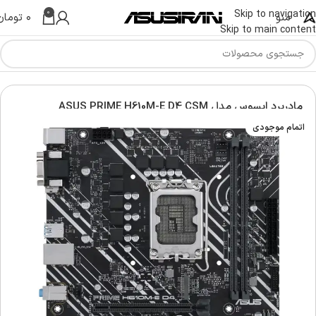
0
Skip to navigation
منو
۰
تومان
Skip to main content
خانه
سخت افزار
مادربرد ایسوس | Asus Motherboard
مادربرد ایسوس مدل ASUS PRIME H610M-E D4 CSM
اتمام موجودی