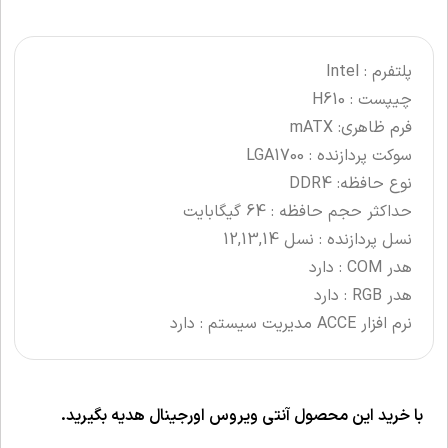
پلتفرم : Intel
چیپست : H610
فرم ظاهری: mATX
سوکت پردازنده : LGA1700
نوع حافظه: DDR4
حداکثر حجم حافظه : 64 گیگابایت
نسل پردازنده : نسل 12,13,14
هدر COM : دارد
هدر RGB : دارد
نرم افزار ACCE مدیریت سیستم : دارد
با خرید این محصول آنتی ویروس اورجینال هدیه بگیرید.