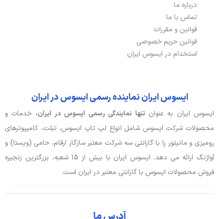
درباره ما
پورت HDMI
1 عدد
تماس با ما
قوانین و مقررات
پورت VGA
1 عدد
قوانین حریم خصوصی
پورت شبکه ETHERNET
1 عدد
استخدام در ایسوس ایران
کارت شبکه
Realtek ۱Gb Ethernet
ایسوس ایران نماینده رسمی ایسوس در ایران
صدا و دوربین
ایسوس ایران به عنوان
تنها نمایندگی رسمی ایسوس در ایران،
خدمات و
محصولات شرکت ایسوس شامل انواع لپ تاپ ایسوس، تبلت، کامپیوترهای
توضیحات کارت صدا
Realtek 7.1 Surround Sound High
Definition Audio CODEC
رومیزی و مانیتور را با گارانتی سه شرکت معتبر سازگار ارقام، حامی (ویستا) و
آواژنگ ارائه می دهد. ایسوس ایران با بیش از 15 شعبه، بزرگترین زنجیره
جک هدفون/ میکروفون
3 عدد
فروش محصولات ایسوس با گارانتی معتبر در ایران است.
کارت صدا
Realtek
کانال های صوتی
7.1 کاناله
آدرس ما