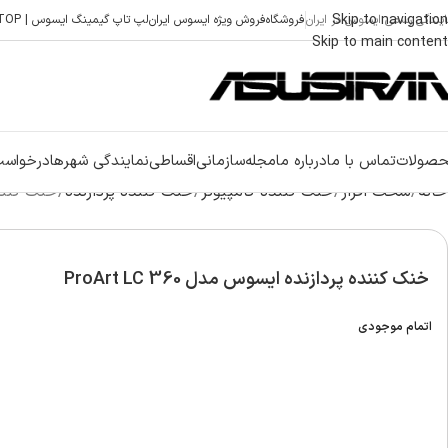
Skip to navigation
ایندگی رسمی ایسوس در ایران
فروشگاه
فروش ویژه ایسوس ایران
لپ تاپ گیمینگ ایسوس | ASUS GAMING LAPTOP
Skip to main content
صولات
تماس با ما
درباره ما
مجله
سازمانی
اقساطی
نمایندگی شهرها
درخواست
خانه
سخت افزار
خنک‌ کننده کامپیوتر
خنک کننده پردازنده
خنک کننده پ
خنک کننده پردازنده ایسوس مدل ProArt LC 360
اتمام موجودی