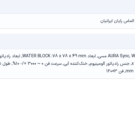
x 120 x 27 mm, جنس رادیاتور آلومینیوم, خنک‌کننده آبی, سرعت فن