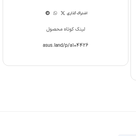
اشتراک گذاری
لینک کوتاه محصول
asus.land/p/a104426