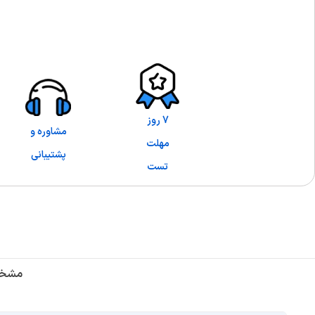
7 روز
مشاوره و
مهلت
پشتیبانی
تست
مشخص