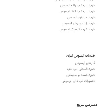
خرید لپ تاپ راگ ایسوس
نسبت تصویر
16:9
خرید لپ تاپ تاف ایسوس
خرید مانیتور ایسوس
نوع صفحه نمایش
IPS
خرید آل این وان ایسوس
خرید کارت گرافیک ایسوس
درگاه‌ها، ارتباطات و شبکه
بلوتوث
دارد
خدمات ایسوس ایران
تعداد پورت USB 2.0
2
گارانتی ایسوس
خرید قسطی لپ تاپ
تعداد پورت USB 3.2
3
خرید عمده و سازمانی
توضیحات شبکه بی سیم
Wi-Fi 6E(802.11ax) (Dual band) 2*2
تعمیرات لپ تاپ ایسوس
WI-FI
شبکه بی سیم WI-FI
دارد
دسترسی سریع