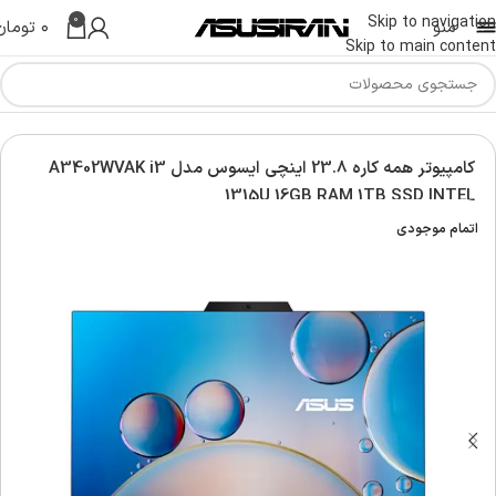
0
Skip to navigation
منو
۰
تومان
Skip to main content
خانه
کامپیوتر های همه کاره
کامپیوتر همه کاره 23.8 اینچی ایسوس مدل A3402WVAK i3
1315U 16GB RAM 1TB SSD INTEL
اتمام موجودی