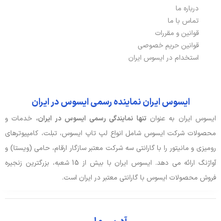
نسخه بلوتوث
5.3
درباره ما
تماس با ما
پورت HDMI
دارد, 1x HDMI in 1.4, 1x HDMI out 1.4
قوانین و مقررات
پورت USB TYPE-C
1x USB 3.2 Gen 1 Type-C
قوانین حریم خصوصی
استخدام در ایسوس ایران
پورت شبکه ETHERNET
دارد
باتری، توان و خنک‌کننده
ایسوس ایران نماینده رسمی ایسوس در ایران
ایسوس ایران به عنوان
تنها نمایندگی رسمی ایسوس در ایران،
خدمات و
آداپتور باتری
19V, 4.74A, 90W
محصولات شرکت ایسوس شامل انواع لپ تاپ ایسوس، تبلت، کامپیوترهای
رومیزی و مانیتور را با گارانتی سه شرکت معتبر سازگار ارقام، حامی (ویستا) و
صدا و دوربین
آواژنگ ارائه می دهد. ایسوس ایران با بیش از 15 شعبه، بزرگترین زنجیره
فروش محصولات ایسوس با گارانتی معتبر در ایران است.
جک هدفون/ میکروفون
جک 3.5 میلی متری
وبکم
720p, HD, دارد