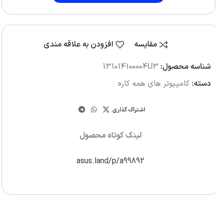
مقایسه
افزودن به علاقه مندی
شناسه محصول:
131014100004U3
دسته:
کامپیوتر های همه کاره
اشتراک گذاری
لینک کوتاه محصول
asus.land/p/a99892