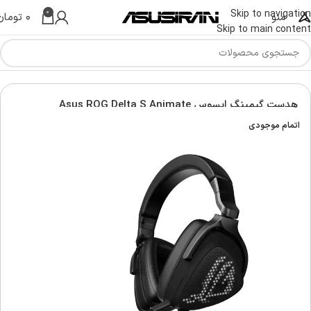
0
Skip to navigation
منو
۰
تومان
Skip to main content
انه
کامپیوتر و تجهیزات جانبی
هدفون، هدست، میکروفون ایسوس
هدست گیمینگ ایسوس Asus ROG Delta S Animate
اتمام موجودی