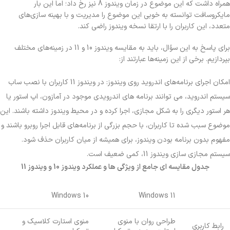
همراه داشت که این موضوع در زمان ویندوز 8 نیز رخ داد؛ اما این بار
مایکروسافت توانسته به خوبی این موضوع را مدیریت و با بهینه سازی‌های
متعدد، این کاربران را با ارتقا نسخه ویندوز راضی کند.
برای پاسخ به این سؤال، باید به مقایسه ویندوز 10 و 11 در زمینه‌های مختلف
بپردازیم. برخی از این زمینه‌ها عبارتند از:
امکان اجرای برنامه‌های اندروید روی ویندوز: در ویندوز 11 کاربران با نصب ساب
سیستم اندروید، می توانند برنامه های اندرویدی موجود در آمازون، اپ استور یا
هر استور دیگری را به شکل مجازی، اجرا کرده و در محیط ویندوز داشته باشند. این
موضوع سبب شده تا کاربران، با حجم بزرگی از برنامه‌های قابل اجرا روبرو باشند و
مفهوم بدون برنامه بودن ویندوز، برای همیشه از میان کاربران حذف شود.
سیستم مجازی سازی ویندوز 11، کمی ضعیف است.
جدول مقایسه ای جامع از ویژگی ها و عملکرد ویندوز 10 و ویندوز 11
Windows 10
Windows 11
طراحی روان با منوی
منوی استارت کلاسیک و
رابط کاربری