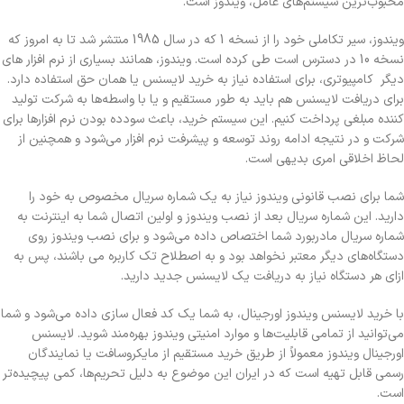
محبوب‌ترین سیستم‌های عامل، ویندوز است.
ویندوز، سیر تکاملی خود را از نسخه 1 که در سال 1985 منتشر شد تا به امروز که
نسخه 10 در دسترس است طی کرده است.
ویندوز، همانند بسیاری از نرم افزار های
دیگر کامپیوتری، برای استفاده نیاز به خرید لایسنس یا همان حق استفاده دارد.
برای دریافت لایسنس هم باید به طور مستقیم و یا با واسطه‌ها به شرکت تولید
کننده مبلغی پرداخت کنیم.
این سیستم خرید، باعث سود‌ده بودن نرم افزارها برای
شرکت و در نتیجه ادامه روند توسعه و پیشرفت نرم افزار می‌شود و همچنین از
لحاظ اخلاقی امری بدیهی است.
شما برای نصب قانونی ویندوز نیاز به یک شماره سریال مخصوص به خود را
دارید. این شماره سریال بعد از نصب ویندوز و اولین اتصال شما به اینترنت به
شماره سریال مادربورد شما اختصاص داده می‌شود و برای نصب ویندوز روی
دستگاه‌های دیگر معتبر نخواهد بود و به اصطلاح تک کاربره می باشند، پس به
ازای هر دستگاه نیاز به دریافت یک لایسنس جدید دارید.
با خرید لایسنس ویندوز اورجینال، به شما یک کد فعال سازی داده می‌شود و شما
می‌توانید از تمامی قابلیت‌ها و موارد امنیتی ویندوز بهره‌مند شوید. لایسنس
اورجینال ویندوز معمولاً از طریق خرید مستقیم از مایکروسافت یا نمایندگان
رسمی قابل تهیه است که در ایران این موضوع به دلیل تحریم‌ها، کمی پیچیده‌تر
است.