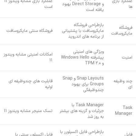
عملکرد بازی
عملکرد بازی مشابه ویندوز 11
و Direct Storage بهبود
ها
است
یافته است
بازطراحی فروشگاه
فروشگاه
مایکروسافت با پشتیبانی
فروشگاه سنتی مایکروسافت
مایکروسافت
از برنامه های اندروید
ویژگی های امنیتی
امکانات امنیتی مشابه ویندوز
امنیت
پیشرفته Windows Hello
11
و TPM 2.0
Snap Layouts و Snap
چند وظیفه
قابلیت های چندوظیفه ای
Groups برای بهبود
ای
اولیه
چندوظیفگی
Task Manager با
Task
جزئیات و گزینه های بیشتر
تسک منیجر مشابه ویندوز 11
Manager
به روز شد
بازطراحی فایل اکسپلورر با
فایل
فایل اکسپلورر سنتی با