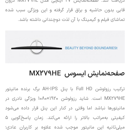
دریافت کند. صفحه‌نمایش ۲۷ اینچی مدل MX279HE درون
قابی بدون حاشیه و براق قرار گرفته و این ویژگی سبب شده
تماشای فیلم و گیمینگ با آن لذت دوچندانی داشته باشد.
صفحه‌نمایش ایسوس MX279HE
ترکیب رزولوشن Full HD با پنل AH-IPS برگ برنده مانیتور
MX279HE است. شاید رزولوشن 1920×1080 ویژگی نادری در
مانیتورها نباشد اما وقتی در کنار این پنل قرار داده می‌شود
کیفیتی به‌مراتب بالاتر را ارائه می‌کند. زمان پاسخ‌گویی ۵
میلی‌ثانیه این مانیتور موجب شده علاوه بر کاربران عادی؛