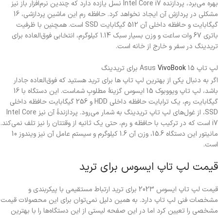
بهره می‌برد، پردازنده Intel Core i7 نسل یازده دارد که چندین نرم‌افزار باز نیز
مشکلی در پردازشِ آن ایجاد نخواهد کرد. حافظه رم این ماشینِ پردازشی، 16
گیگابایت و حافظه داخلی آن 512 گیگابایت SSD است. همچنین با ظرفیت
باتری 67 وات ساعت و وزن بسیار سبک 1.14 کیلوگرم، انتخابی فوق‌العاده برای
تریدینگ در سفر و خارج از خانه است.
لپ تاپ Asus
15 برای تریدینگ
VivoBook
اگر به دنبال یکی از بهترین لپ تاپ ها برای ترید هستید که فوق‌العاده جادار
باشد، لپ تاپ ویووبوک 15 ایسوس گزینۀ مطلوبِ شماست. این دستگاه با 16
گیگابایت رم، یک ترابایت حافظه داخلی HDD و 256 گیگابایت حافظه داخلی
SSD، از غول‌های لپ تاپ تریدینگ به شمار می‌رود. پردازندۀ آن نیز Intel Core
i7 است که در ترکیب با حافظه و رم، حتی یک ثانیه از وقتتان را نیز تلف نمی‌کند.
مانیتور این دستگاه 15.6، وزن آن 1.6 کیلوگرم و سیستم عامل آن نیز ویندوز 10
است.
قیمت لپ تاپ ایسوس برای ترید
قیمت لپ تاپ ایسوس 2023 برای ترید ارتباط مستقیمی با پیکربندی و
مشخصات فنی لپ تاپ دارد. به همین دلیل نمی‌توان برای این محصولات قیمت
مشخصی را تعیین کرد اما در این صفحه لیستی از این دستگاه‌ها را با بهترین