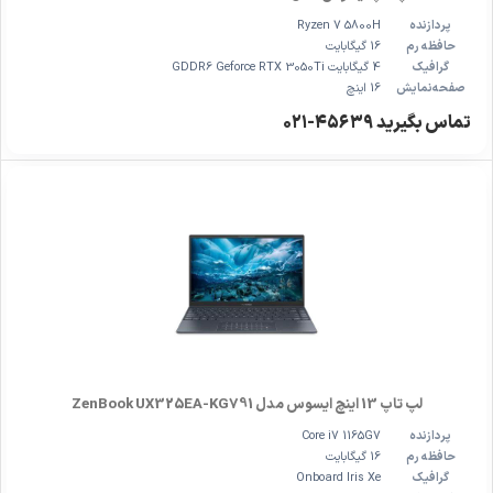
پردازنده
Ryzen 7 5800H
حافظه رم
16 گیگابایت
گرافیک
4 گیگابایت GDDR6 Geforce RTX 3050Ti
صفحه‌نمایش
16 اینچ
تماس بگیرید ۴۵۶۳۹-۰۲۱
لپ تاپ 13 اینچ ایسوس مدل ZenBook UX325EA-KG791
پردازنده
Core i7 1165G7
حافظه رم
16 گیگابایت
گرافیک
Onboard Iris Xe