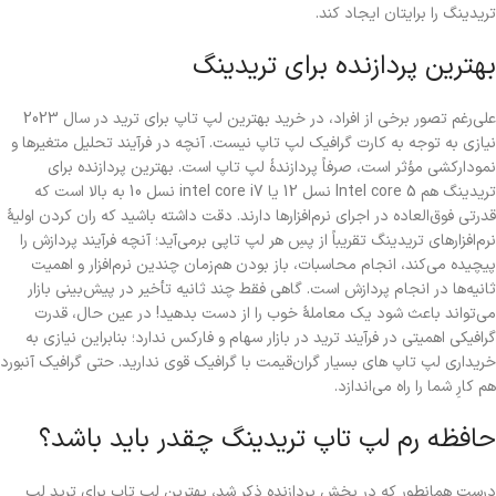
تریدینگ را برایتان ایجاد کند.
بهترین پردازنده برای تریدینگ
علی‌رغم تصور برخی از افراد، در خرید بهترین لپ تاپ برای ترید در سال 2023
نیازی به توجه به کارت گرافیک لپ تاپ نیست. آنچه در فرآیند تحلیل متغیرها و
نمودارکشی مؤثر است، صرفاً پردازندۀ لپ تاپ است. بهترین پردازنده برای
تریدینگ هم Intel core 5 نسل 12 یا intel core i7 نسل 10 به بالا است که
قدرتی فوق‌العاده در اجرای نرم‌افزارها دارند. دقت داشته باشید که ران کردن اولیۀ
نرم‌افزارهای تریدینگ تقریباً از پسِ هر لپ تاپی برمی‌آید؛ آنچه فرآیند پردازش را
پیچیده می‌کند، انجام محاسبات، باز بودن هم‌زمان چندین نرم‌افزار و اهمیت
ثانیه‌ها در انجام پردازش است. گاهی فقط چند ثانیه تأخیر در پیش‌بینی بازار
می‌تواند باعث شود یک معاملۀ خوب را از دست بدهید! در عین حال، قدرت
گرافیکی اهمیتی در فرآیند ترید در بازار سهام و فارکس ندارد؛ بنابراین نیازی به
خریداری لپ تاپ های بسیار گران‌قیمت با گرافیک قوی ندارید. حتی گرافیک آنبورد
هم کارِ شما را راه می‌اندازد.
حافظه رم لپ تاپ تریدینگ چقدر باید باشد؟
درست همانطور که در بخش پردازنده ذکر شد، بهترین لپ تاپ برای ترید لپ