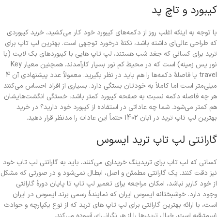
کیبورد و تاچ پد
با توجه به اینکه اغلب روز از دکمه‌های کیبورد خود کار می‌کشید، خرید کیبوردی
که طراحی عالی‌ای داشته باشد، نکتۀ درخورد توجهی است. بهترین لپ تاپ برای
ترید برای کسانی که جغد شب هستند، لپ تاپ هایی با کیبوردهای بک لایت (با
نور پس زمینه) است که در محیط کم نور بسیار کارآمدند. همچنین معیار Key
travel یا فاصلۀ دکمه‌ها را هم باید در نظر بگیرید. معمولاً عدد پیشنهادی آن 4
میلی‌متر است اما کاملاً به خودتان بستگی دارد. بسیاری از افراد احساس می‌کنند
هر چه فاصله دکمه نسبت به صفحه کیبورد کمتر باشد، خستگی انگشت‌‌هایشان
هم کمتر می‌شود. شما چه عاداتی در استفاده از کیبورد خود دارید؟ در خرید
بهترین لپ تاپ ترید در آبان 1402 حتماً این عادات را مدنظر قرار دهید.
گارانتی
لپ تاپ ترید ایسوس
کسانی که لپ تاپ برای تریدینگ خریداری می‌کنند، باید به گارانتی لپ تاپ خود
نیز دقت کنند. یک گارانتی مطمئن و اصل، ابطال نمی‌شود و در صورتی که مشکل
از خود کاربر نباشد، امکان مراجعه برای تعمیر لپ تاپ تا پایان دورۀ گارانتی
وجود دارد. خوشبختانه ایسوس ایران که نمایندۀ رسمی برند ایسوس در ایران
است، با ارائه بهترین گارانتی برای لپ تاپ های ترید که از نوع یکپارچه و حوادث
غیرمترقبه است، خیالِ تریدرها را از هر نگرانی‌ای آسوده می‌کند.