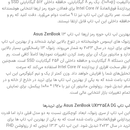
باکیفیت (1080p)، یک رم 8 گیگابایتی، حافظه داخلی 512 گیگابایتی SSD و
پردازندۀ فوق‌العادۀ Intel Core i7 برای فعالان حوزه رمز ارزها انتخابی هوشمندانه
است. عمر باتری این لپ تاپ نیز تا 9 ساعت دوام می‌آورد. دقت کنید که رم و
حافظه داخلی این لپ تاپ قابل ارتقا نیستند.
بهترین لپ تاپ حوزه رمز ارزها؛ لپ تاپ
13
Asus ZenBook
زنبوک های ایسوس خوشبختانه در تنوع بالایی تولید شده‌اند و از بهترین لپ تاپ
های برای ترید در سال 2023 به شمار می‌روند. زنبوک 13 پاسخگویی بسیار بالایی
دارد و مانیتور بزرگ آن برای رصد کردن تغییرات نمودارها کاملاً کافی است. رم
این دستگاه 8 گیگابایت و حافظه داخلی آن 256 گیگابایت SSD است. همچنین
از نظر سخت افزاری از پردازنده Intel Core i7 استفاده می‌کند که سرعت
تحلیل‌های شما را افزایش خواهد داد. وزن کمتر از یک و نیم کیلوگرمی این لپ
تاپ باعث شده که به یکی از بهترین لپ تاپ ها برای ترید در خارج از خانه و در
سفر تبدیل شود. رزولوشن مانیتور آن نیز با 1920 * 1080 پیکسل، برای نمایش
تمام تغییرات بازار انتخابی عالی است.
لپ تاپ Asus ZenBook UX325EA DG برای تریدرها
این لپ تاپ از سری زنبوک، ابعاد کوچکتری نسبت به دو مدل قبلی دارد اما قدرت
پردازشیِ فوق‌العاده‌اش باعث شده است که به یکی از بهترین لپ تاپ ها برای
ترید در سال 2023 تبدیل شود. این لپ تاپ 13.3 اینچی که از رزولوشن FHD