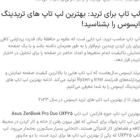
لپ تاپ برای ترید: بهترین لپ تاپ های تریدینگ
ایسوس را بشناسید!
لپ تاپ مناسب ترید، لپ تاپی است که علاوه بر حافظۀ بالا، قدرت پردازشی کافی
برای ران کردن چندین نرم‌افزار را به طور همزمان داشته باشد و با یک صفحه
نمایش باکیفیت تمامِ متغیرها و اعداد حاضر در صفحه را برای تحلیل در اختیار
تریدر قرار دهد.
برند ایسوس سال‌هاست که لپ تاپ هایی با بالاترین کیفیت صفحه نمایش و
پردازنده‌های قدرتمند Intel و Ryzen تولید می‌کند. ادامه بهترین لپ تاپ های
تریدینگ ایسوس را به شما معرفی می‌کنیم.
چهار تا از بهترین لپ تاپ های ترید ایسوس در سال 2023
بهترین لپ تاپ حوزه فارکس؛ لپ تاپ
Asus ZenBook Pro Duo UX425
این لپ تاپ زنبوک برای کسانی که اهل بیرون رفتن از خانه و کار کردن در محیط
کافه و فضاهای کار اشتراکی هستند، انتخابی بسیار سبک‌وزن به‌شمار می‌رود. لپ
تاپ UX425 که یکی از بهترین لپ تاپ ها برای ترید است، با دو مانیتور