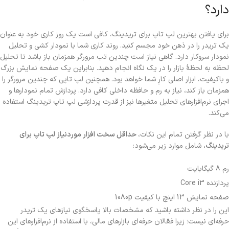
دارد؟
برای یافتن بهترین لپ تاپ برای تریدینگ، کافی است یک روز کاری خود به عنوان
یک تریدر را در ذهن خود مجسم کنید. روند کاری شما با نمودار کشی و تحلیل
نمودار سروکار دارد. گاهی نیاز است چندین تب مرورگر همزمان باز باشد تا تحلیل
لحظه به لحظۀ بازار را در یک نگاه انجام دهید. بنابراین یک صفحه نمایش بزرگ
و باکیفیت، ابزار اصلی کارِ شما خواهد بود. همچنین لپ تاپی که چندین مرورگر را
همزمان باز کند، نیاز به رم و حافظه داخلی کافی دارد. پردازش تمام نمودارها و
اجرای نرم‌افزارهای تحلیل متغیرها نیز از قدرت پردازشی لپ تاپ تریدینگ استفاده
می‌کند.
با در نظر گرفتن تمام این نکات،
حداقل سخت افزار موردنیاز لپ تاپ برای
تریدینگ
، شامل موارد زیر می‌شود:
رم 8 گیگابایت
پردازنده Core i3
صفحه نمایش 13 اینچ با کیفیت 1080p
این را در نظر داشته باشید که مشخصات بالا پاسخگوی نیازهای یک تریدر
حرفه‌ای نیست؛ زیرا فعّالان حرفه‌ای بازارهای مالی، با استفاده از نرم‌افزارهای این