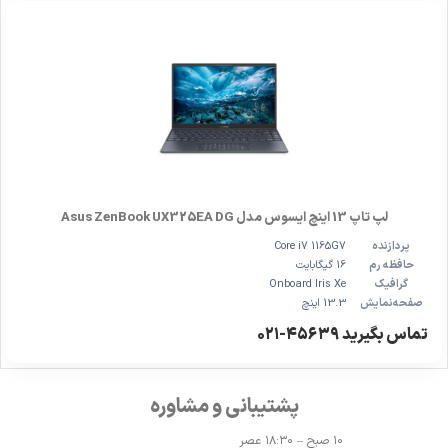
لپ تاپ 13 اینچ ایسوس مدل Asus ZenBook UX325EA DG
پردازنده
Core i7 1165G7
حافظه رم
16 گیگابایت
گرافیک
Onboard Iris Xe
صفحه‌نمایش
13.3 اینچ
تماس بگیرید ۴۵۶۳۹-۰۲۱
پشتیبانی و مشاوره
۱۰ صبح – ۱۸:۳۰ عصر