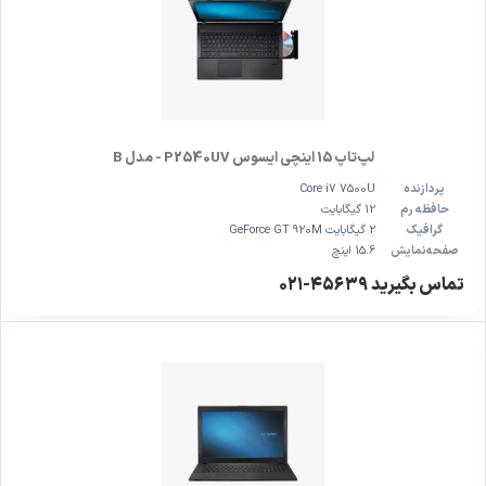
لپ‌تاپ 15 اینچی ایسوس P2540UV - مدل B
پردازنده
Core i7 7500U
حافظه رم
12 گیگابایت
گرافیک
2 گیگابایت GeForce GT 920M
صفحه‌نمایش
15.6 اینچ
تماس بگیرید ۴۵۶۳۹-۰۲۱