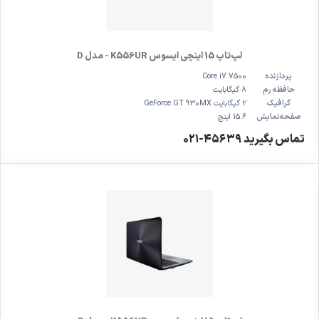
لپ‌تاپ 15 اینچی ایسوس K556UR - مدل D
پردازنده
Core i7 7500
حافظه رم
8 گیگابایت
گرافیک
2 گیگابایت GeForce GT 930MX
صفحه‌نمایش
15.6 اینچ
تماس بگیرید ۴۵۶۳۹-۰۲۱