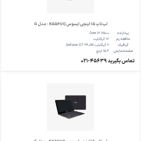
لپ‌تاپ 15 اینچی ایسوس K556UQ - مدل G
پردازنده
Core i7 7500
حافظه رم
12 گیگابایت
گرافیک
2 گیگابایت GeForce GT 940M
صفحه‌نمایش
15.6 اینچ
تماس بگیرید ۴۵۶۳۹-۰۲۱