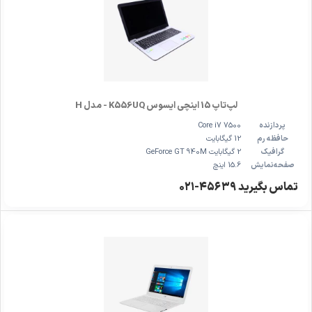
لپ‌تاپ 15 اینچی ایسوس K556UQ - مدل H
پردازنده
Core i7 7500
حافظه رم
12 گیگابایت
گرافیک
2 گیگابایت GeForce GT 940M
صفحه‌نمایش
15.6 اینچ
تماس بگیرید ۴۵۶۳۹-۰۲۱