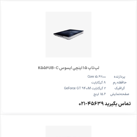
لپ‌تاپ 15 اینچی ایسوس K556UB-C
پردازنده
Core i5 6200
حافظه رم
8 گیگابایت
گرافیک
2 گیگابایت GeForce GT 940M
صفحه‌نمایش
15.6 اینچ
تماس بگیرید ۴۵۶۳۹-۰۲۱