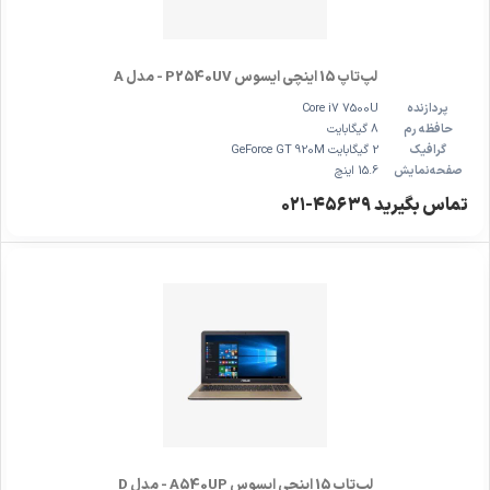
لپ‌تاپ 15 اینچی ایسوس P2540UV - مدل A
پردازنده
Core i7 7500U
حافظه رم
8 گیگابایت
گرافیک
2 گیگابایت GeForce GT 920M
صفحه‌نمایش
15.6 اینچ
تماس بگیرید ۴۵۶۳۹-۰۲۱
لپ‌تاپ 15 اینچی ایسوس A540UP - مدل D