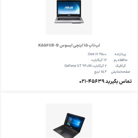
لپ‌تاپ 15 اینچی ایسوس K556UB-B
پردازنده
Core i7 6500
حافظه رم
12 گیگابایت
گرافیک
2 گیگابایت GeForce GT 940M
صفحه‌نمایش
15.6 اینچ
تماس بگیرید ۴۵۶۳۹-۰۲۱