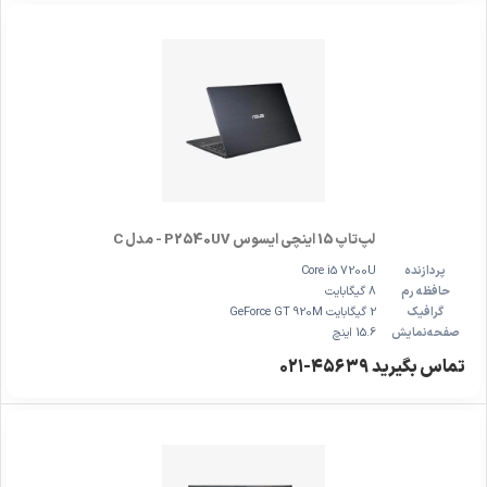
لپ‌تاپ 15 اینچی ایسوس P2540UV - مدل C
پردازنده
Core i5 7200U
حافظه رم
8 گیگابایت
گرافیک
2 گیگابایت GeForce GT 920M
صفحه‌نمایش
15.6 اینچ
تماس بگیرید ۴۵۶۳۹-۰۲۱