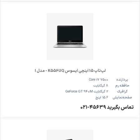
لپ‌تاپ 15 اینچی ایسوس K556UQ - مدل I
پردازنده
Core i7 7500
حافظه رم
8 گیگابایت
گرافیک
2 گیگابایت GeForce GT 940M
صفحه‌نمایش
15.6 اینچ
تماس بگیرید ۴۵۶۳۹-۰۲۱