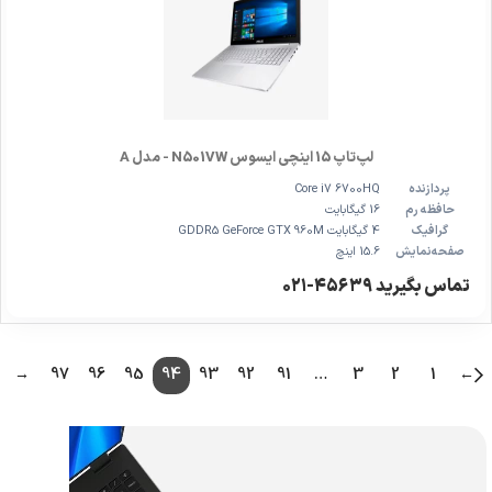
لپ‌تاپ 15 اینچی ایسوس N501VW - مدل A
پردازنده
Core i7 6700HQ
حافظه رم
16 گیگابایت
گرافیک
4 گیگابایت GDDR5 GeForce GTX 960M
صفحه‌نمایش
15.6 اینچ
تماس بگیرید ۴۵۶۳۹-۰۲۱
→
97
96
95
94
93
92
91
…
3
2
1
←