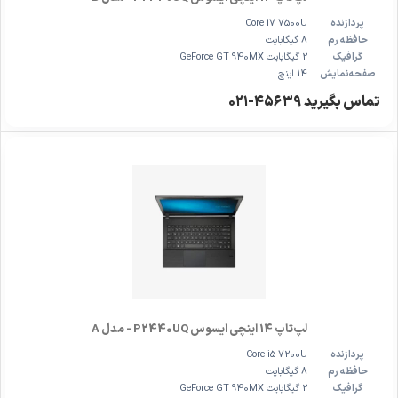
پردازنده
Core i7 7500U
حافظه رم
8 گیگابایت
گرافیک
2 گیگابایت GeForce GT 940MX
صفحه‌نمایش
14 اینچ
تماس بگیرید ۴۵۶۳۹-۰۲۱
لپ‌تاپ 14 اینچی ایسوس P2440UQ - مدل A
پردازنده
Core i5 7200U
حافظه رم
8 گیگابایت
گرافیک
2 گیگابایت GeForce GT 940MX