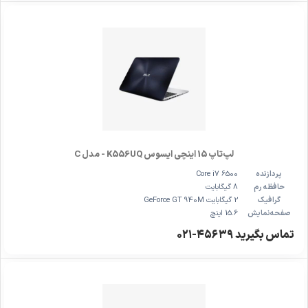
لپ‌تاپ 15 اینچی ایسوس K556UQ - مدل C
پردازنده
Core i7 6500
حافظه رم
8 گیگابایت
گرافیک
2 گیگابایت GeForce GT 940M
صفحه‌نمایش
15.6 اینچ
تماس بگیرید ۴۵۶۳۹-۰۲۱