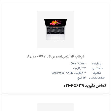
لپ‌تاپ 14 اینچی ایسوس V401LB - مدل A
پردازنده
Core i7 5500
حافظه رم
12 گیگابایت
گرافیک
2 گیگابایت GeForce GT 940M
صفحه‌نمایش
14 اینچ
تماس بگیرید ۴۵۶۳۹-۰۲۱