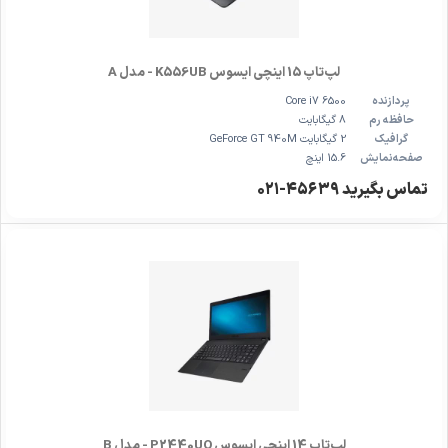
لپ‌تاپ 15 اینچی ایسوس K556UB - مدل A
پردازنده
Core i7 6500
حافظه رم
8 گیگابایت
گرافیک
2 گیگابایت GeForce GT 940M
صفحه‌نمایش
15.6 اینچ
تماس بگیرید ۴۵۶۳۹-۰۲۱
لپ‌تاپ 14 اینچی ایسوس P2440UQ - مدل B