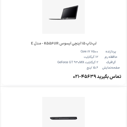
لپ‌تاپ 15 اینچی ایسوس K556UR - مدل E
پردازنده
Core i7 7500
حافظه رم
12 گیگابایت
گرافیک
2 گیگابایت GeForce GT 930MX
صفحه‌نمایش
15.6 اینچ
تماس بگیرید ۴۵۶۳۹-۰۲۱