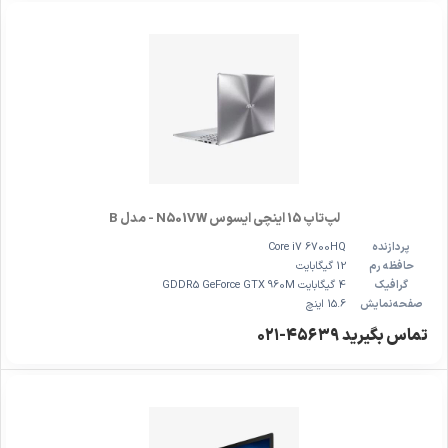
لپ‌تاپ 15 اینچی ایسوس N501VW - مدل B
پردازنده
Core i7 6700HQ
حافظه رم
12 گیگابایت
گرافیک
4 گیگابایت GDDR5 GeForce GTX 960M
صفحه‌نمایش
15.6 اینچ
تماس بگیرید ۴۵۶۳۹-۰۲۱