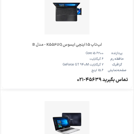
لپ‌تاپ 15 اینچی ایسوس K556UQ - مدل B
پردازنده
Core i5 6200
حافظه رم
6 گیگابایت
گرافیک
2 گیگابایت GeForce GT 940M
صفحه‌نمایش
15.6 اینچ
تماس بگیرید ۴۵۶۳۹-۰۲۱