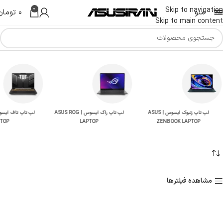
0
Skip to navigation
منو
۰
تومان
Skip to main content
خانه
لپ تاپ ایسوس | Asus Laptop
برگه 94
لپ تاپ تاف ایسوس | ASUS TUF
لپ تاپ پرو آرت | ASUS PRO ART
T BOOK
LAPTOP
LAPTOP
مشاهده فیلترها