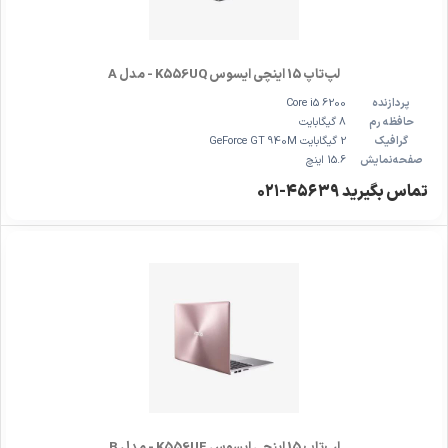
لپ‌تاپ 15 اینچی ایسوس K556UQ - مدل A
پردازنده
Core i5 6200
حافظه رم
8 گیگابایت
گرافیک
2 گیگابایت GeForce GT 940M
صفحه‌نمایش
15.6 اینچ
تماس بگیرید ۴۵۶۳۹-۰۲۱